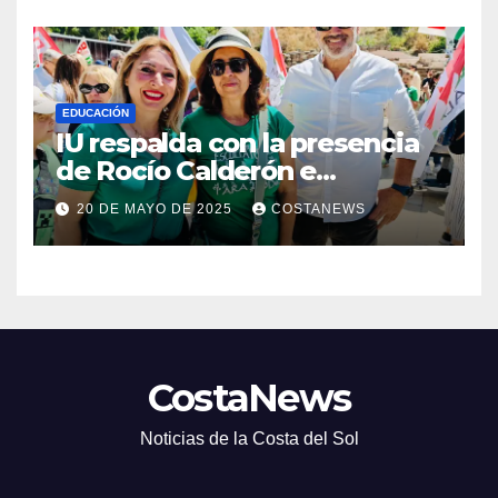
EDUCACIÓN
IU respalda con la presencia
de Rocío Calderón e
integrantes de su equipo las
20 DE MAYO DE 2025
COSTANEWS
movilizaciones por una
educación pública inclusiva y
denuncia el deterioro de la
educación pública en la
provincia de Málaga
CostaNews
Noticias de la Costa del Sol