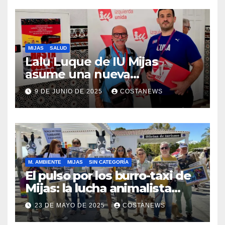
MIJAS
SALUD
Lalu Luque de IU Mijas
asume una nueva
responsabilidad provincial y
9 DE JUNIO DE 2025
COSTANEWS
refuerza la lucha por la
sanidad pública en el
municipio
M. AMBIENTE
MIJAS
SIN CATEGORÍA
El pulso por los burro-taxi de
Mijas: la lucha animalista
desafía el lavado de imagen
23 DE MAYO DE 2025
COSTANEWS
institucional