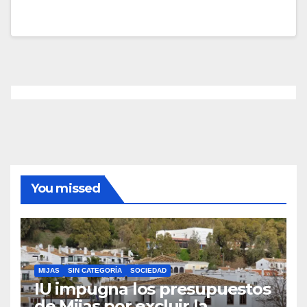
You missed
MIJAS
SIN CATEGORÍA
SOCIEDAD
IU impugna los presupuestos
de Mijas por excluir la