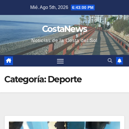
Saltar
Mié. Ago 5th, 2026
6:43:01 PM
al
contenido
CostaNews
Noticias de la Costa del Sol
Categoría:
Deporte