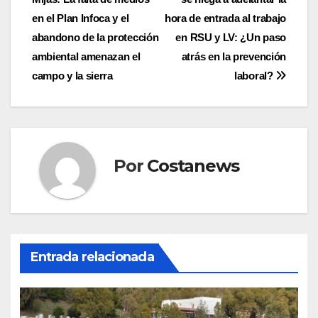
de
en el Plan Infoca y el
hora de entrada al trabajo
entradas
abandono de la protección
en RSU y LV: ¿Un paso
ambiental amenazan el
atrás en la prevención
campo y la sierra
laboral?
Por
Costanews
Entrada relacionada