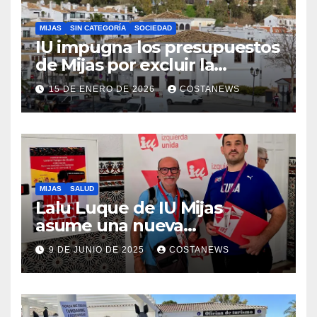
MIJAS
SIN CATEGORÍA
SOCIEDAD
IU impugna los presupuestos
de Mijas por excluir la
vivienda pública
15 DE ENERO DE 2026
COSTANEWS
MIJAS
SALUD
Lalu Luque de IU Mijas
asume una nueva
responsabilidad provincial y
9 DE JUNIO DE 2025
COSTANEWS
refuerza la lucha por la
sanidad pública en el
municipio