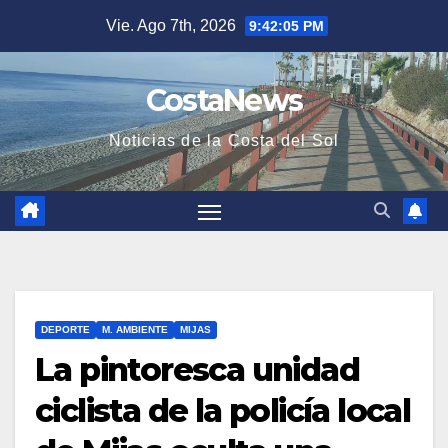
Saltar
Vie. Ago 7th, 2026
9:42:06 PM
al
contenido
CostaNews
Noticias de la Costa del Sol
DEPORTE
M. AMBIENTE
MIJAS
La pintoresca unidad
ciclista de la policía local