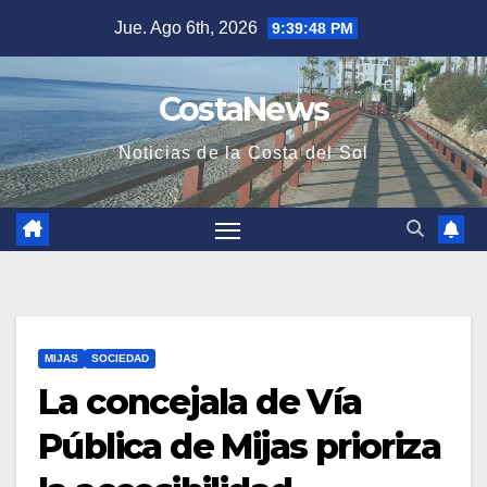
Saltar
Jue. Ago 6th, 2026
9:39:48 PM
al
contenido
CostaNews
Noticias de la Costa del Sol
MIJAS
SOCIEDAD
La concejala de Vía
Pública de Mijas prioriza