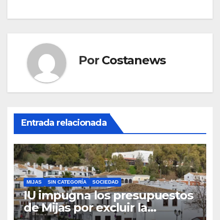
Por
Costanews
Entrada relacionada
MIJAS
SIN CATEGORÍA
SOCIEDAD
IU impugna los presupuestos
de Mijas por excluir la
vivienda pública