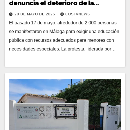
denuncia el deterioro de la
educación pública en la provincia
20 DE MAYO DE 2025
COSTANEWS
de Málaga
El pasado 17 de mayo, alrededor de 2.000 personas
se manifestaron en Málaga para exigir una educación
pública con recursos adecuados para menores con
necesidades especiales. La protesta, liderada por…