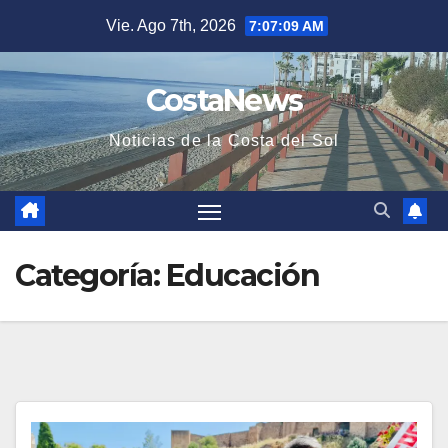
Saltar
Vie. Ago 7th, 2026
7:07:09 AM
al
contenido
CostaNews
Noticias de la Costa del Sol
Categoría:
Educación