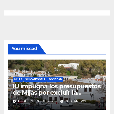
de
entradas
You missed
MIJAS
SIN CATEGORÍA
SOCIEDAD
IU impugna los presupuestos
de Mijas por excluir la
vivienda pública
15 DE ENERO DE 2026
COSTANEWS