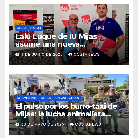
MIJAS
SALUD
Lalu Luque de IU Mijas
asume una nueva
responsabilidad provincial y
9 DE JUNIO DE 2025
COSTANEWS
refuerza la lucha por la
sanidad pública en el
municipio
M. AMBIENTE
MIJAS
SIN CATEGORÍA
El pulso por los burro-taxi de
Mijas: la lucha animalista
desafía el lavado de imagen
23 DE MAYO DE 2025
COSTANEWS
institucional