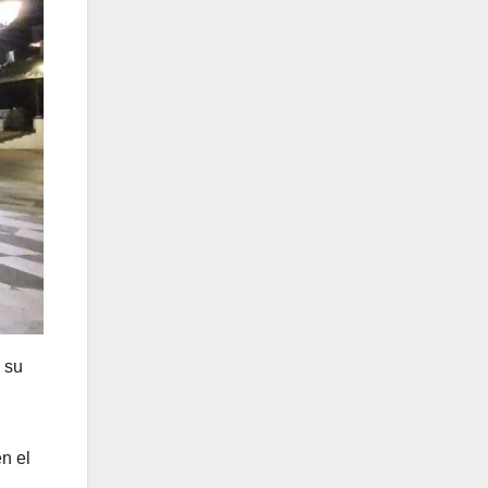
 su
n el