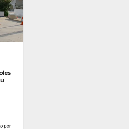
oles
su
to por