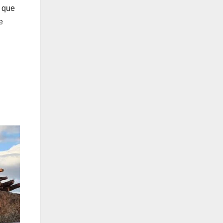
n que
e