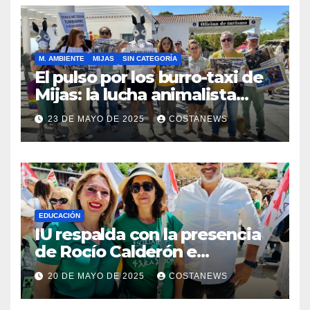
municipio
M. AMBIENTE
MIJAS
SIN CATEGORÍA
El pulso por los burro-taxi de
Mijas: la lucha animalista
desafía el lavado de imagen
23 DE MAYO DE 2025
COSTANEWS
institucional
EDUCACIÓN
IU respalda con la presencia
de Rocío Calderón e
integrantes de su equipo las
20 DE MAYO DE 2025
COSTANEWS
movilizaciones por una
educación pública inclusiva y