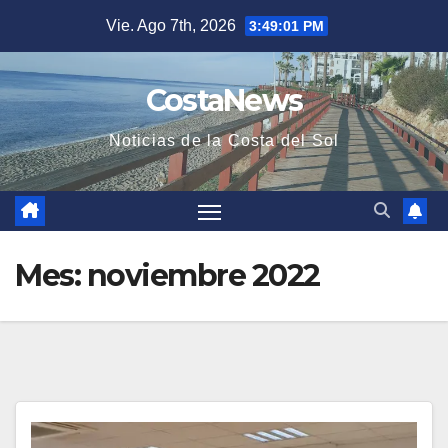
Saltar
Vie. Ago 7th, 2026
3:49:01 PM
al
contenido
CostaNews
Noticias de la Costa del Sol
Mes:
noviembre 2022