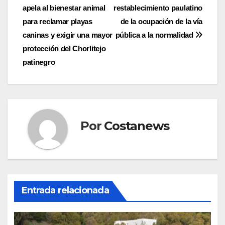
apela al bienestar animal
restablecimiento paulatino
de
para reclamar playas
de la ocupación de la vía
entradas
caninas y exigir una mayor
pública a la normalidad
protección del Chorlitejo
patinegro
Por
Costanews
Entrada relacionada