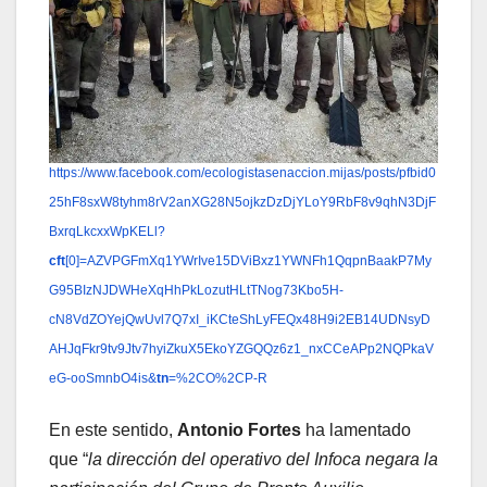
https://www.facebook.com/ecologistasenaccion.mijas/posts/pfbid0
25hF8sxW8tyhm8rV2anXG28N5ojkzDzDjYLoY9RbF8v9qhN3DjF
BxrqLkcxxWpKELl?
cft
[0]=AZVPGFmXq1YWrIve15DViBxz1YWNFh1QqpnBaakP7My
G95BIzNJDWHeXqHhPkLozutHLtTNog73Kbo5H-
cN8VdZOYejQwUvl7Q7xI_iKCteShLyFEQx48H9i2EB14UDNsyD
AHJqFkr9tv9Jtv7hyiZkuX5EkoYZGQQz6z1_nxCCeAPp2NQPkaV
eG-ooSmnbO4is&
tn
=%2CO%2CP-R
En este sentido,
Antonio Fortes
ha lamentado
que “
la dirección del operativo del Infoca negara la