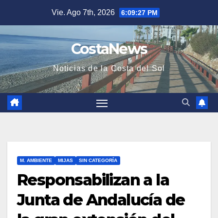
Saltar
Vie. Ago 7th, 2026
6:09:28 PM
al
contenido
CostaNews
Noticias de la Costa del Sol
M. AMBIENTE
MIJAS
SIN CATEGORÍA
Responsabilizan a la
Junta de Andalucía de