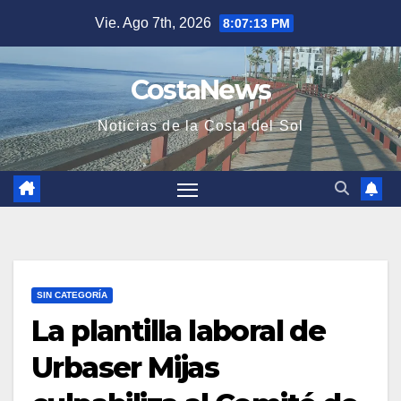
Saltar
Vie. Ago 7th, 2026
8:07:14 PM
al
contenido
CostaNews
Noticias de la Costa del Sol
SIN CATEGORÍA
La plantilla laboral de
Urbaser Mijas