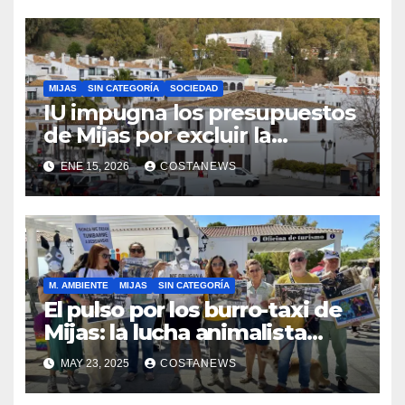
MIJAS
SIN CATEGORÍA
SOCIEDAD
IU impugna los presupuestos
de Mijas por excluir la
vivienda pública
ENE 15, 2026
COSTANEWS
M. AMBIENTE
MIJAS
SIN CATEGORÍA
El pulso por los burro-taxi de
Mijas: la lucha animalista
desafía el lavado de imagen
MAY 23, 2025
COSTANEWS
institucional