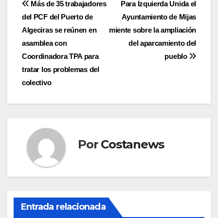
Navegación
Más de 35 trabajadores
Para Izquierda Unida el
del PCF del Puerto de
Ayuntamiento de Mijas
de
Algeciras se reúnen en
miente sobre la ampliación
entradas
asamblea con
del aparcamiento del
Coordinadora TPA para
pueblo
tratar los problemas del
colectivo
Por
Costanews
Entrada relacionada