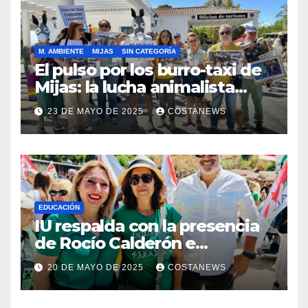
M. AMBIENTE
MIJAS
SIN CATEGORÍA
El pulso por los burro-taxi de
Mijas: la lucha animalista
desafía el lavado de imagen
23 DE MAYO DE 2025
COSTANEWS
institucional
EDUCACIÓN
IU respalda con la presencia
de Rocío Calderón e
integrantes de su equipo las
20 DE MAYO DE 2025
COSTANEWS
movilizaciones por una
educación pública inclusiva y