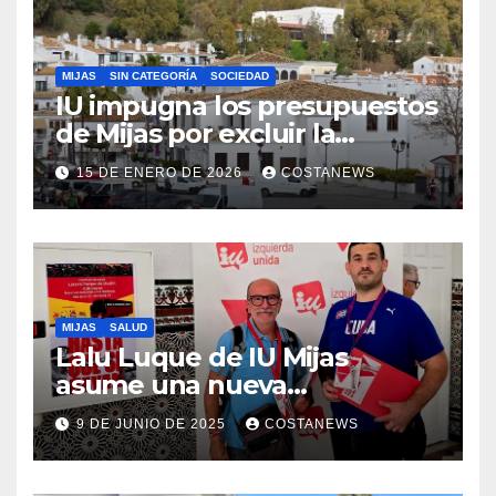
MIJAS
SIN CATEGORÍA
SOCIEDAD
IU impugna los presupuestos
de Mijas por excluir la
vivienda pública
15 DE ENERO DE 2026
COSTANEWS
MIJAS
SALUD
Lalu Luque de IU Mijas
asume una nueva
responsabilidad provincial y
9 DE JUNIO DE 2025
COSTANEWS
refuerza la lucha por la
sanidad pública en el
municipio