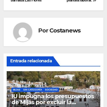
barriada Las Flores
plantilla laboral.
entradas
Por
Costanews
Entrada relacionada
MIJAS
SIN CATEGORÍA
SOCIEDAD
IU impugna los presupuestos
de Mijas por excluir la