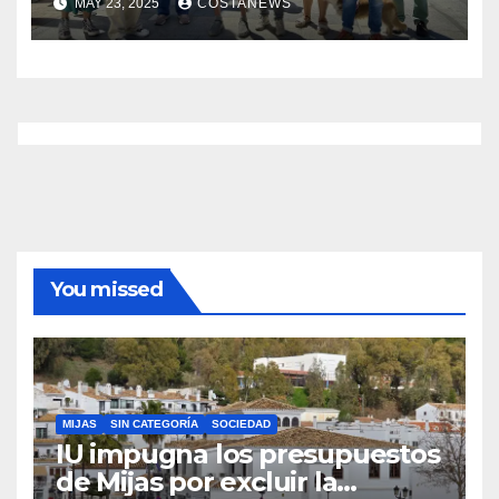
MAY 23, 2025
COSTANEWS
institucional
You missed
MIJAS
SIN CATEGORÍA
SOCIEDAD
IU impugna los presupuestos
de Mijas por excluir la