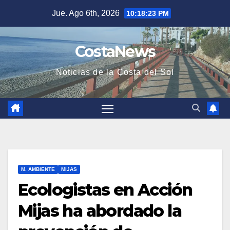
Saltar
Jue. Ago 6th, 2026
10:18:24 PM
al
contenido
CostaNews
Noticias de la Costa del Sol
M. AMBIENTE
MIJAS
Ecologistas en Acción
Mijas ha abordado la