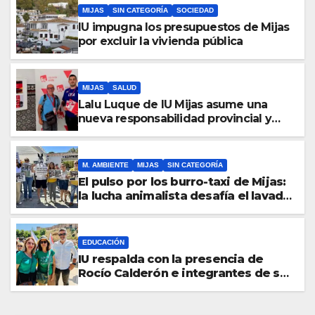
MIJAS
SIN CATEGORÍA
SOCIEDAD
IU impugna los presupuestos de Mijas
por excluir la vivienda pública
MIJAS
SALUD
Lalu Luque de IU Mijas asume una
nueva responsabilidad provincial y
refuerza la lucha por la sanidad
pública en el municipio
M. AMBIENTE
MIJAS
SIN CATEGORÍA
El pulso por los burro-taxi de Mijas:
la lucha animalista desafía el lavado
de imagen institucional
EDUCACIÓN
IU respalda con la presencia de
Rocío Calderón e integrantes de su
equipo las movilizaciones por una
educación pública inclusiva y