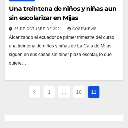
Una treintena de niños y niñas aun
sin escolarizar en Mijas
25 DE OCTUBRE DE 2021
COSTANEWS
Alcanzando el ecuador de primer trimestre del curso
una treintena de niños y niñas de La Cala de Mijas
siguen en sus casas sin tener plaza escolar, lo que
quiere…
Paginación
1
…
10
11
de
entradas