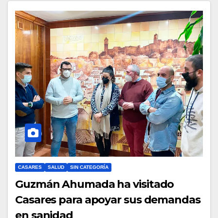
denuncia el deterioro de la
educación pública en la provincia
de Málaga
CASARES
SALUD
SIN CATEGORÍA
Guzmán Ahumada ha visitado
Casares para apoyar sus demandas
en sanidad