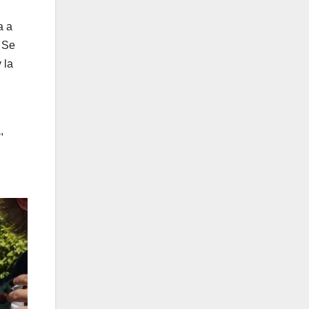
a a
. Se
 la
,