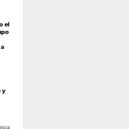
o el
upo
 a
 y
incia