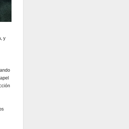
, y
lando
papel
cción
os