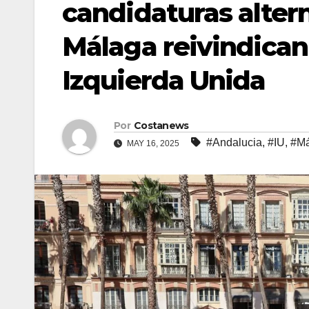
candidaturas altern
Málaga reivindican
Izquierda Unida
Por
Costanews
#Andalucia
,
#IU
,
#Má
MAY 16, 2025