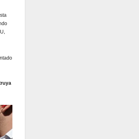
sta
endo
IU,
entado
struya