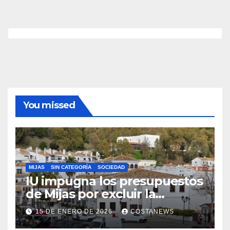
You missed
MIJAS
SIN CATEGORÍA
SOCIEDAD
IU impugna los presupuestos
de Mijas por excluir la
vivienda pública
15 DE ENERO DE 2026
COSTANEWS