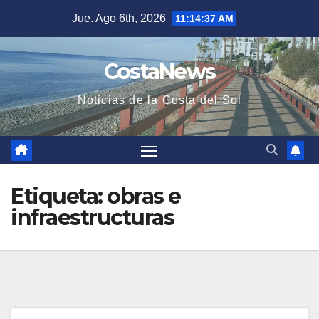
Saltar
Jue. Ago 6th, 2026
11:14:37 AM
al
contenido
CostaNews
Noticias de la Costa del Sol
Etiqueta:
obras e
infraestructuras