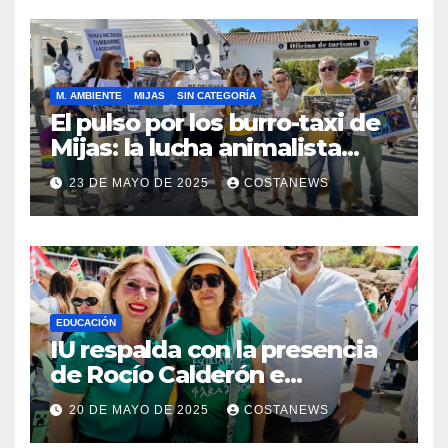
municipio
M. AMBIENTE
MIJAS
SIN CATEGORÍA
El pulso por los burro-taxi de
Mijas: la lucha animalista
desafía el lavado de imagen
23 DE MAYO DE 2025
COSTANEWS
institucional
EDUCACIÓN
IU respalda con la presencia
de Rocío Calderón e
integrantes de su equipo las
20 DE MAYO DE 2025
COSTANEWS
movilizaciones por una