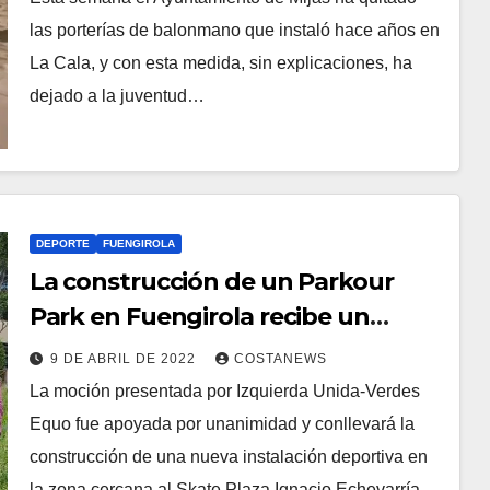
las porterías de balonmano que instaló hace años en
La Cala, y con esta medida, sin explicaciones, ha
dejado a la juventud…
DEPORTE
FUENGIROLA
La construcción de un Parkour
Park en Fuengirola recibe un
respaldo unánime del Pleno
9 DE ABRIL DE 2022
COSTANEWS
municipal.
La moción presentada por Izquierda Unida-Verdes
Equo fue apoyada por unanimidad y conllevará la
construcción de una nueva instalación deportiva en
la zona cercana al Skate Plaza Ignacio Echevarría.