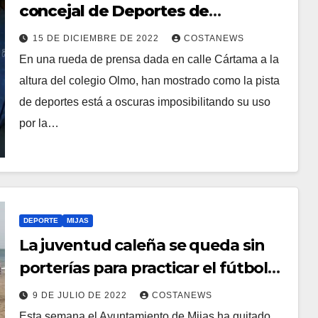
concejal de Deportes de
abandonar las instalaciones de La
15 DE DICIEMBRE DE 2022
COSTANEWS
Cala
En una rueda de prensa dada en calle Cártama a la
altura del colegio Olmo, han mostrado como la pista
de deportes está a oscuras imposibilitando su uso
por la…
DEPORTE
MIJAS
La juventud caleña se queda sin
porterías para practicar el fútbol
playa y el Ayuntamiento no da
9 DE JULIO DE 2022
COSTANEWS
explicaciones
Esta semana el Ayuntamiento de Mijas ha quitado